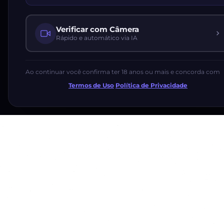
Verificar com Câmera
Rápido e automático via IA
Ao continuar você confirma ter 18 anos ou mais e concorda com
Termos de Uso
·
Política de Privacidade