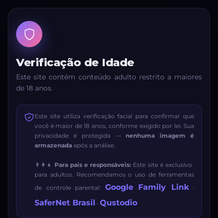
Verificação de Idade
Este site contém conteúdo adulto restrito a maiores
de 18 anos.
Este site utiliza verificação facial para confirmar que
você é maior de 18 anos, conforme exigido por lei. Sua
privacidade é protegida —
nenhuma imagem é
armazenada
após a análise.
👨‍👩‍👧
Para pais e responsáveis:
Este site é exclusivo
para adultos. Recomendamos o uso de ferramentas
Google Family Link
de controle parental:
·
SaferNet Brasil
Qustodio
·