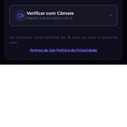
Verificar com Câmera
Rápido e automático via IA
Ao continuar você confirma ter 18 anos ou mais e concorda
com
Termos de Uso
·
Política de Privacidade