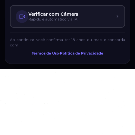
Verificar com Câmera
Rápido e automático via IA
Ao continuar você confirma ter 18 anos ou mais e concorda
com
Termos de Uso
·
Política de Privacidade